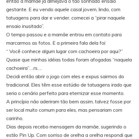
então a mamãe já almejava o tão sonhado ensaio
gestante. E eu vendo aquele casal jovem, lindo, com
tatuagens para dar e vender, comecei a “pirar naquele
ensaio inusitado”.
O tempo passou e a mamãe entrou em contato para
marcarmos as fotos. E a primeira fala dela foi:
“ Você conhece algum lugar com cachoeira por aqui?”
Quase que minhas idéias todas foram afogadas “naquela
cachoeira”….rs….
Decidi então abrir o jogo com eles e expus sairmos do
tradicional. Eles têm esse estúdio de tatuagens irado que
seria o cenário perfeito para eternizar esse momento.
A princípio não aderiram tão bem assim, talvez fosse por
ser local muito comum para eles, mas pensariam com
carinho.
Dias depois recebo mensagem da mamãe, sugerindo o
estilo Pin Up. Com sorriso de orelha a orelha respondi que