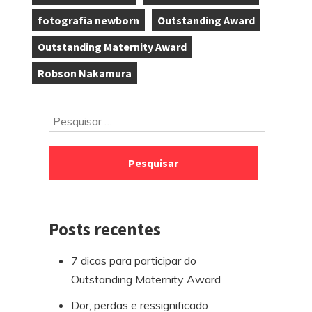
,
,
fotografia newborn
Outstanding Award
,
,
Outstanding Maternity Award
,
Robson Nakamura
Ir
Pesquisar
para
por:
o
rodapé
Posts recentes
7 dicas para participar do
Outstanding Maternity Award
Dor, perdas e ressignificado