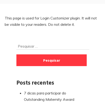
This page is used for Login Customizer plugin. It will not
be visible to your readers. Do not delete it.
Ir
Pesquisar
para
por:
o
rodapé
Posts recentes
7 dicas para participar do
Outstanding Maternity Award