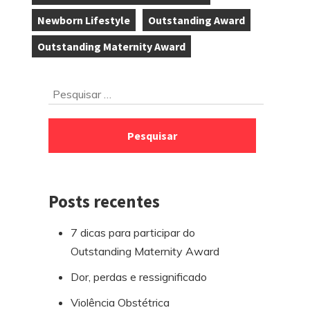
,
Newborn Lifestyle
Outstanding Award
,
,
Outstanding Maternity Award
Ir
Pesquisar
para
por:
o
rodapé
Posts recentes
7 dicas para participar do
Outstanding Maternity Award
Dor, perdas e ressignificado
Violência Obstétrica