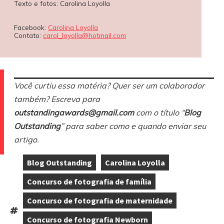
Texto e fotos: Carolina Loyolla
Facebook:
Carolina Loyolla
Contato:
carol_loyolla@hotmail.com
Você curtiu essa matéria? Quer ser um colaborador
também? Escreva para
outstandingawards@gmail.com
com o título “
Blog
Outstanding
” para saber como e quando enviar seu
artigo.
Blog Outstanding
Carolina Loyolla
,
,
Concurso de fotografia de família
,
Concurso de fotografia de maternidade
,
Tags:
Concurso de fotografia Newborn