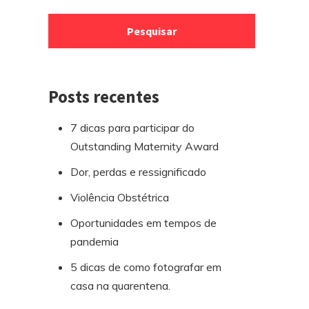
para
por:
o
rodapé
Posts recentes
7 dicas para participar do
Outstanding Maternity Award
Dor, perdas e ressignificado
Violência Obstétrica
Oportunidades em tempos de
pandemia
5 dicas de como fotografar em
casa na quarentena.