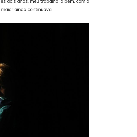
es dois anos, meu trabalho ia bem, com a
o maior ainda continuava.