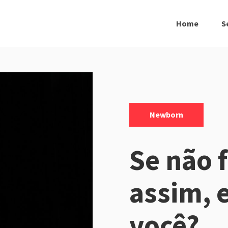
Home
S
Categorias:
Newborn
Se não f
assim, 
você?