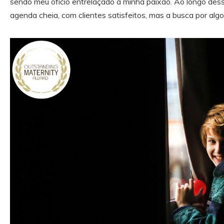
sendo meu ofício entrelaçado à minha paixão. Ao longo dess
agenda cheia, com clientes satisfeitos, mas a busca por alg