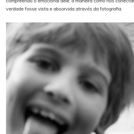
compreendo o emocional dele, a maneira como nos conectam
verdade fosse vista e absorvida através da fotografia.