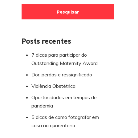
para
por:
o
rodapé
Posts recentes
7 dicas para participar do
Outstanding Maternity Award
Dor, perdas e ressignificado
Violência Obstétrica
Oportunidades em tempos de
pandemia
5 dicas de como fotografar em
casa na quarentena.