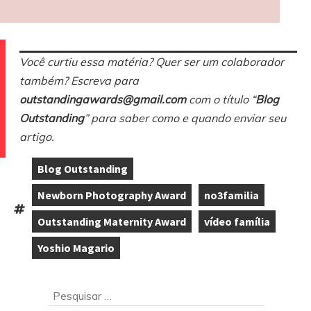
Você curtiu essa matéria? Quer ser um colaborador
também? Escreva para
outstandingawards@gmail.com
com o título “
Blog
Outstanding
” para saber como e quando enviar seu
artigo.
Blog Outstanding
,
Newborn Photography Award
no3familia
,
,
Tags:
Outstanding Maternity Award
vídeo família
,
,
Yoshio Magario
Ir
Pesquisar