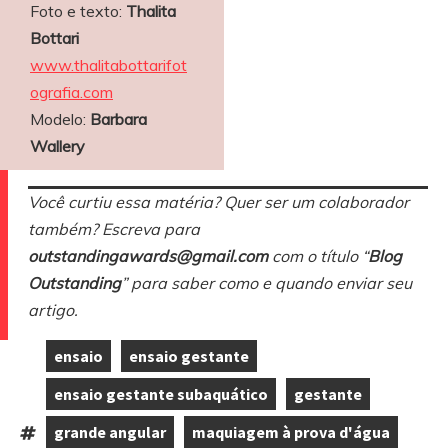
Foto e texto:
Thalita
Bottari
www.thalitabottarifot
ografia.com
Modelo:
Barbara
Wallery
Você curtiu essa matéria? Quer ser um colaborador
também? Escreva para
outstandingawards@gmail.com
com o título “
Blog
Outstanding
” para saber como e quando enviar seu
artigo.
ensaio
ensaio gestante
,
,
ensaio gestante subaquático
gestante
,
,
grande angular
maquiagem à prova d'água
Tags: