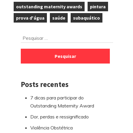
,
,
outstanding maternity awards
pintura
,
,
prova d'água
saúde
subaquático
,
,
Ir
Pesquisar
para
por:
o
rodapé
Posts recentes
7 dicas para participar do
Outstanding Maternity Award
Dor, perdas e ressignificado
Violência Obstétrica