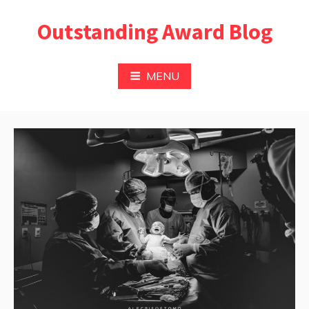
Pular
Outstanding Award Blog
para
o
conteúdo
MENU