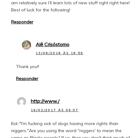
am relatively sure I’ll learn lots of new stuff right right here!
Best of luck for the following!
Responder
Alê Crisóstomo
13/06/2018 ÀS 16:59
Thank you!!
Responder
http://www./
19/02/2017 ÀS 09:07
Kid-"I'm fucking sick of dogs having more rights than
niggers."Are you using the word "niggers' to mean the
same as Blacks people? If so, then you don't think much of