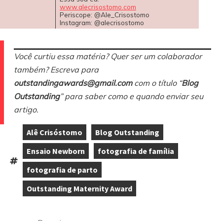
www.alecrisostomo.com
Periscope: @Ale_Crisostomo
Instagram: @alecrisostomo
Você curtiu essa matéria? Quer ser um colaborador
também? Escreva para
outstandingawards@gmail.com
com o título “
Blog
Outstanding
” para saber como e quando enviar seu
artigo.
Alê Crisóstomo
Blog Outstanding
,
,
Ensaio Newborn
fotografia de família
,
,
Tags:
fotografia de parto
,
Outstanding Maternity Award