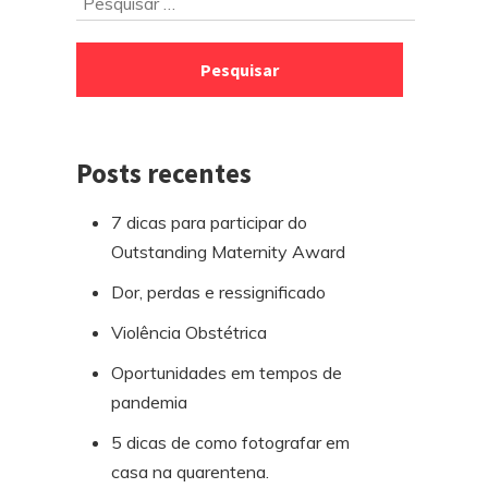
Ir
Pesquisar
para
por:
o
rodapé
Posts recentes
7 dicas para participar do
Outstanding Maternity Award
Dor, perdas e ressignificado
Violência Obstétrica
Oportunidades em tempos de
pandemia
5 dicas de como fotografar em
casa na quarentena.